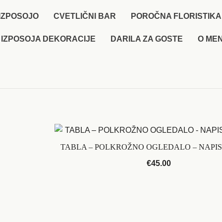
IZPOSOJO
CVETLIČNI BAR
POROČNA FLORISTIKA
 IZPOSOJA DEKORACIJE
DARILA ZA GOSTE
O MEN
TABLA – POLKROŽNO OGLEDALO – NAPIS 
€
45.00