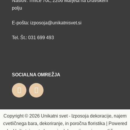
Naslov: Trniče 70c, 2206 Marjeta na Dravskem
polju
E-pošta: izposoja@unikatnisvet.si
Tel. Št.: 031 699 493
SOCIALNA OMREŽJA
Copyright © 2026 Unikatni svet - Izposoja dekoracije, najem
cvetličnega bara, dekoriranje, in poročna floristika | Powered