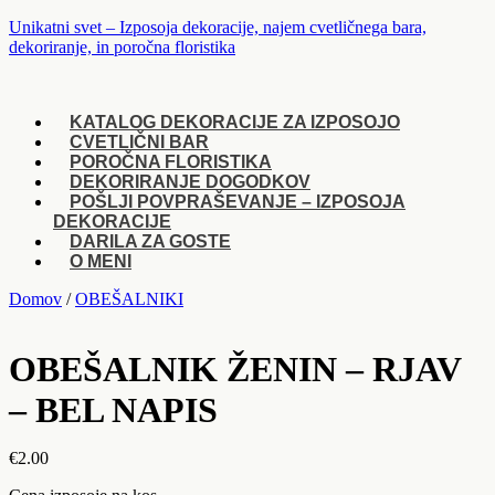
Unikatni svet – Izposoja dekoracije, najem cvetličnega bara,
dekoriranje, in poročna floristika
Menu
KATALOG DEKORACIJE ZA IZPOSOJO
CVETLIČNI BAR
POROČNA FLORISTIKA
DEKORIRANJE DOGODKOV
POŠLJI POVPRAŠEVANJE – IZPOSOJA
DEKORACIJE
DARILA ZA GOSTE
O MENI
Domov
/
OBEŠALNIKI
OBEŠALNIK ŽENIN – RJAV
– BEL NAPIS
€
2.00