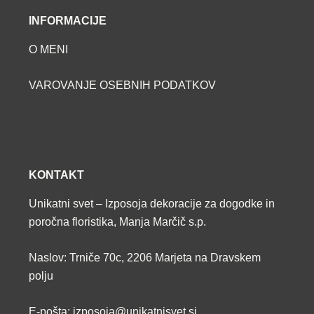
INFORMACIJE
O MENI
VAROVANJE OSEBNIH PODATKOV
KONTAKT
Unikatni svet – Izposoja dekoracije za dogodke in
poročna floristika, Manja Marčič s.p.
Naslov: Trniče 70c, 2206 Marjeta na Dravskem
polju
E-pošta: izposoja@unikatnisvet.si